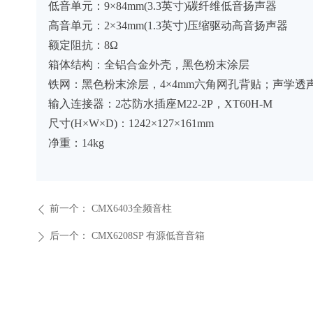
低音单元：9×84mm(3.3英寸)碳纤维低音扬声器
高音单元：2×34mm(1.3英寸)压缩驱动高音扬声器
额定阻抗：8Ω
箱体结构：全铝合金外壳，黑色粉末涂层
铁网：黑色粉末涂层，4×4mm六角网孔背贴；声学透
输入连接器：2芯防水插座M22-2P，XT60H-M
尺寸(H×W×D)：1242×127×161mm
净重：14kg
前一个：
CMX6403全频音柱
ꄴ
后一个：
CMX6208SP 有源低音音箱
ꄲ