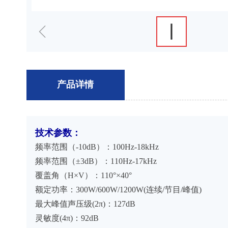
ꁆ
产品详情
技术参数：
频率范围（-10dB）：100Hz-18kHz
频率范围（±3dB）：110Hz-17kHz
覆盖角（H×V）：110°×40°
额定功率：300W/600W/1200W(连续/节目/峰值)
最大峰值声压级(2π)：127dB
灵敏度(4π)：92dB