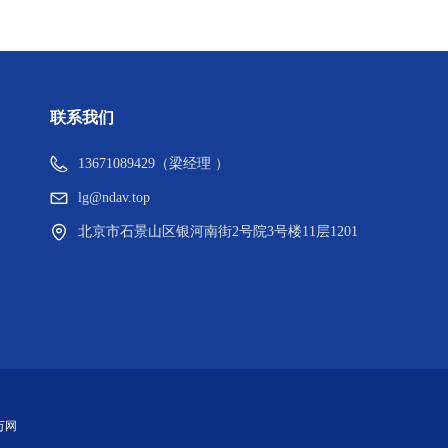
联系我们
13671089429（梁经理 ）
lg@ndav.top
北京市石景山区银河南街2号院3号楼11层1201
 万网