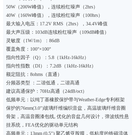
50W（200W峰值），连续粉红噪声（2hrs）
40W（160W峰值），连续粉红噪声（100hrs）
最大输入电压：17.2V RMS（2hrs），34.4V峰值
最大声压级：103dB连续粉红噪声（109dB峰值）
灵敏度（1W/1m）：86dB
覆盖角度：100°×100°
指向性因子（Q）：5.8（1kHz-16kHz）
指向性指数（DI）：7.2dB（1kHz-16kHz）
额定阻抗：8ohms（直通）
分频器类型 ：二谐低通，二谐高通
建议高通保护：70Hz高通（24dB/oct）
低频单元：以纯丁基橡胶保护带与Weather-Edge专利框架
保护的76mm(3.0")玻璃纤维编织音盆，高温玻璃纤维音圈
骨架，高温音圈漆包线, 优化的音盆几何设计，弹波线性悬
挂系统，FEA优化的驱动单元结构
高频单元：13mm (0.5") 聚乙烯亚胺膜，低粘度的铁磁流体