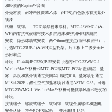
和轻质的Kapton™音圈
外壳材质：耐冲击性聚苯乙烯 (HIPS),白色版涂有抗紫外
线漆
格栅：镀锌, TGIC聚酯粉末涂料。MTC-23WMG-1(&-
WH)内有抗气候端封技术多层泡沫和密织网格防潮层
安装：隐形球墙式安装，两个6mm连接点(顶部和底部），
可选MTC-23UB-1(&-WH)U型托架。后面板上二级安全环
形附着点
环境：IP-44每IEC529(IP-55安装可选的MTC-23WMG-1
WertherMax™格栅和MTC-PC2或MTC-PC3后盖)潮湿，盐
雾，温度和紫外线通过美国军用规范810。盐雾喷射通过
MilStd-202F，酸性空气加盐雾喷射通过ASTM G85。可选
MTC-23WMG-1 WeatherMax™格栅可抵抗暴风雨和恶劣的
环境。
接线端子：螺旋式端子，镀铜锌，镀镍金属螺丝和垫圈。
安全认证：符合ROHS标准; 变压器UL1876