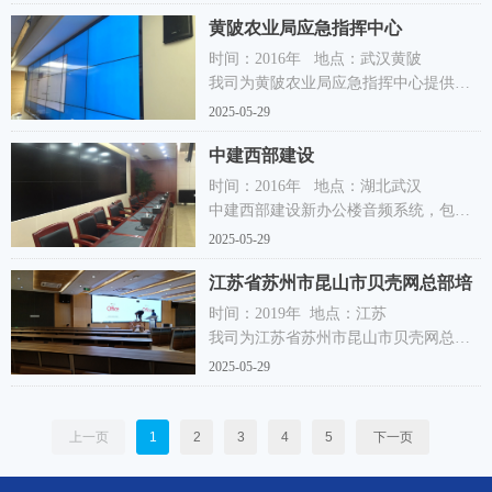
政会议室1间，会商室1间。
黄陂农业局应急指挥中心
我司为该项目提供了全套数字音频系统
解决方案的产品供应和技术服务支持。
时间：2016年 地点：武汉黄陂
我司为黄陂农业局应急指挥中心提供了
主要设备：
音频系统解决方案的产品供应和技术服
2025-05-29
SOUNDCRAFT GB4 调音台
务支持。
ATEIS GAL 数字音频处理器
中建西部建设
主要设备：
JBL STX800系列 扬声器
RVS KT-1 数字音频处理器
时间：2016年 地点：湖北武汉
JBL CBT系列 扬声器
RVS SA系列 扬声器
中建西部建设新办公楼音频系统，包含
JBL CONTROL系列 吸顶扬声器
RVS PRO系列 功率放大器
会议厅1间，会议室4间。
2025-05-29
CROWN CNI系列 数字功率放大器
RVS KA系列 鹅颈话筒
我司为该项目提供了全套数字音频系统
CROWN XLS系列 功率放大器
江苏省苏州市昆山市贝壳网总部培
解决方案的产品供应和技术服务支持。
SHURE BLXR 数字无线话筒
主要设备：
训室
时间：2019年 地点：江苏
SHURE MX系列 鹅颈话筒
SOUNDCRAFT EPM调音台
我司为江苏省苏州市昆山市贝壳网总部
SHURE SCM系列 智能混音器
ATEIS GAL 数字音频处理器
培训室提供了音频系统解决方案的产品
2025-05-29
JBL CBT系列 扬声器
供应和技术服务支持。
JBL CONTROL系列 吸顶扬声器
主要设备：
CROWN CNI系列 数字功率放大器
JBL MRX612音箱
上一页
1
2
3
4
5
下一页
SHURE KCX系列 数字无线话筒
XAVTEL MH2800功放
SHURE MX系列 鹅颈话筒
XAVTEL MSC80音箱