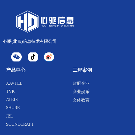
SHURE SCM系列 智能混音器
XAVTEL MH2300功放
RVS KT-1 数字音频处理器
Soundcraft Expression1数字调音台
RVS SA系列 扬声器
XAVTEL OCTO-ND数字音频处理
RVS PRO系列 功率放大器
器
RVS U系列 无线话筒
MD-AVPRO ST5有源监听音箱
MD-AVPRO P208电源时序器
心驱(北京)信息技术有限公司
SHURE SLX24/SM58无线手持式
动圈话筒
SHURE SLX14/35无线头戴式动圈
话筒
产品中心
工程案例
XAVTEL
政府企业
TVK
商业娱乐
ATEIS
文体教育
SHURE
JBL
SOUNDCRAFT